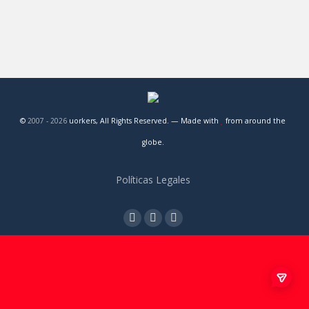
mucho el…
©
2007 -
2026
uorkers, All Rights Reserved. — Made with
from around the
globe.
Políticas Legales
Twitter
Instagram
Linkedin
page
page
page
opens
opens
opens
in
in
in
new
new
new