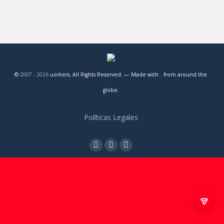
©
2007 -
2026
uorkers, All Rights Reserved. — Made with
from around the
globe.
Políticas Legales
Twitter
Instagram
Linkedin
page
page
page
opens
opens
opens
in
in
in
new
new
new
window
window
window