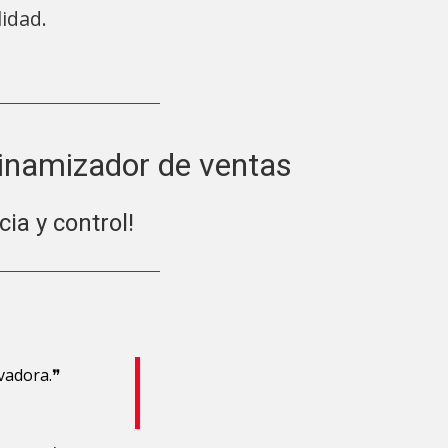
lidad.
namizador de ventas
cia y control!
vadora.❞
❝Dudo de la validez de mi comercio
—
Asesoramiento Legal