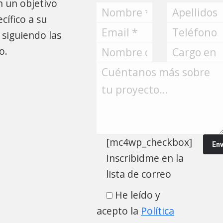
 un objetivo
En Uorkers informamos y a
ífico a su
clientes en torno a las sigui
 siguiendo las
estatuto jurídico de los pres
o.
sociedad de la información, 
del contrato electrónico, la 
consumidor en los contratos
Comercio electrónico
M. E.
[mc4wp_checkbox]
Inscribidme en la
lista de correo
He leído y
acepto la
Política