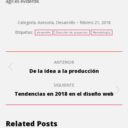
ágil es evidente.
Categoría:
Asesoría
,
Desarrollo
febrero 21, 2018
Etiquetas:
desarrollo
Dirección de proyectos
Metodología
Navegación
ANTERIOR
entre
Publicación
De la idea a la producción
anterior:
publicaciones
SIGUIENTE
Publicación
Tendencias en 2018 en el diseño web
siguiente:
Related Posts