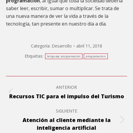
programación
, al igual que toda la sociedad debería
saber leer, escribir, sumar o multiplicar. Se trata de
una nueva manera de ver la vida a través de la
tecnología, tan presente en nuestro día a día.
Categoría:
Desarrollo
abril 11, 2018
Etiquetas:
lenguaje programacion
programacion
Navegación
ANTERIOR
entre
Publicación
Recursos TIC para el impulso del Turismo
anterior:
publicaciones
SIGUIENTE
Atención al cliente mediante la
Publicación
inteligencia artificial
siguiente: