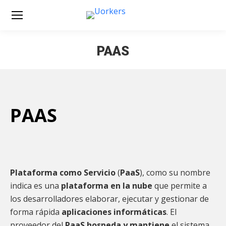
PAAS
Estás aquí:
PAAS
Plataforma como Servicio
(
PaaS
), como su nombre
indica es una
plataforma en la nube
que permite a
los desarrolladores elaborar, ejecutar y gestionar de
forma rápida
aplicaciones informáticas
. El
proveedor del
PaaS hospeda y mantiene
el sistema,